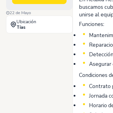
buscamos cubr
22 de Mayo
unirse al equi
Ubicación
Funciones:
Tías
Mantenimi
Reparacion
Detección 
Asegurar 
Condiciones d
Contrato 
Jornada 
Horario d