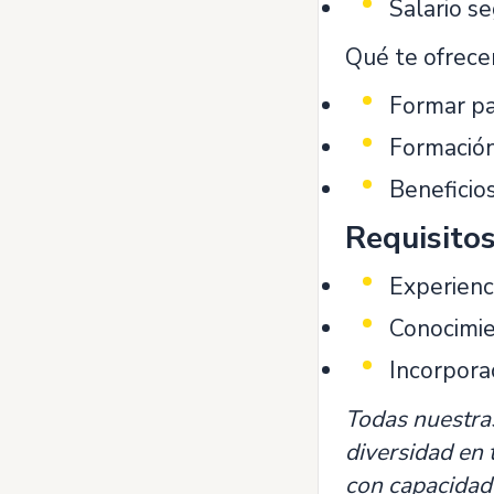
Salario s
Qué te ofrece
Formar pa
Formación
Beneficio
Requisito
Experienc
Conocimien
Incorpora
Todas nuestras
diversidad en 
con capacidade